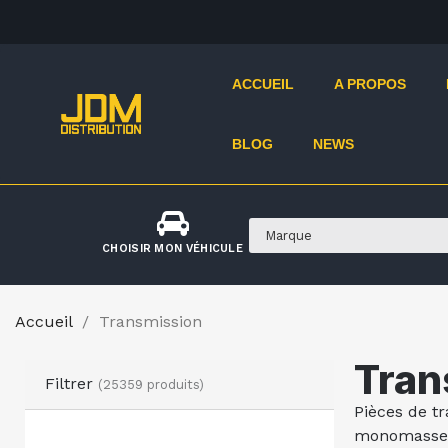
ACCUEIL
A PROPOS
BLOG
NEWS
CHOISIR MON VÉHICULE
Accueil
Transmission
Tran
Filtrer
(25359 produits)
Pièces de t
monomasse/