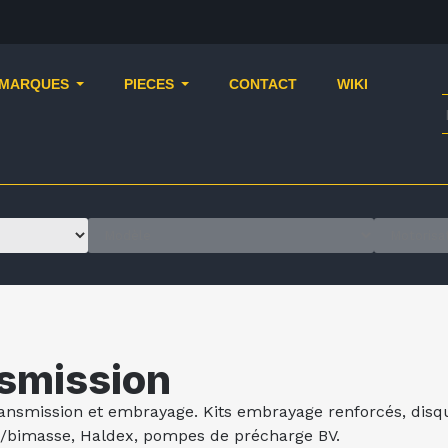
MARQUES
PIECES
CONTACT
WIKI
smission
ransmission et embrayage. Kits embrayage renforcés, disq
bimasse, Haldex, pompes de précharge BV.