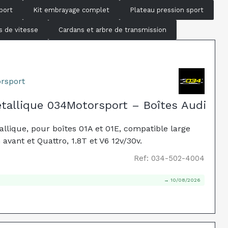
port
Kit embrayage complet
Plateau pression sport
s de vitesse
Cardans et arbre de transmission
rsport
tallique 034Motorsport – Boîtes Audi
llique, pour boîtes 01A et 01E, compatible large
vant et Quattro, 1.8T et V6 12v/30v.
Ref: 034-502-4004
→ 10/08/2026