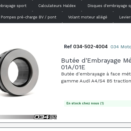
brayage sport
Calculateurs Haldex
Disques d'embrayage s
Pompes pré-charge BV / pont
Volant moteur allégé
Levier
Ref
034-502-4004
034 Moto
Butée d'Embrayage Mé
01A/01E
Butée d'embrayage à face méta
gamme Audi A4/S4 B5 traction a
En stock chez nous
(1)