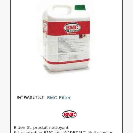
BMC Filter
Ref
WADET5LT
Bidon 5L produit nettoyant
Kit d'entretien BMC, réf. WADET5LT. Nettoyant +