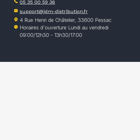
05 35 00 59 36
support@jdm-distribution.fr
4 Rue Henri de Châtelier, 33600 Pessac
Horaires d'ouverture Lundi au vendredi
09:00/12h30 - 13h30/17:00