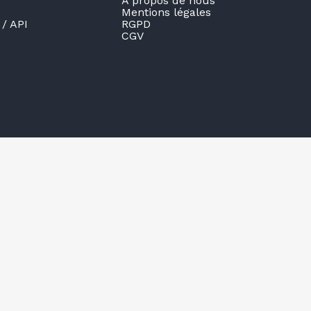
À propos de nous
Mentions légales
/ API
RGPD
CGV