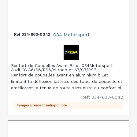
034 Motorsport
Ref
034-603-0042
Renfort de Coupelles Avant Billet 034Motorsport –
Audi C8 A6/S6/RS6/Allroad et A7/S7/RS7
Renfort de coupelles avant en aluminium billet,
limitant la déflexion latérale des tours de coupelle et
améliorant la tenue de route sans nuire au confort ni
générer de NVH supplémentaire, sur Audi C8
Ref: 034-603-0042
A6/S6/RS6/Allroad et A7/S7/RS7.
Temporairement indisponible