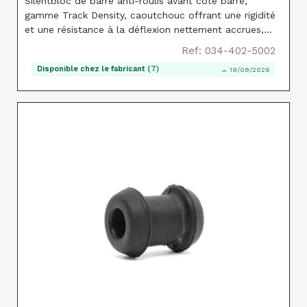
Silentbloc de barre anti-roulis avant côté barre,
gamme Track Density, caoutchouc offrant une rigidité
et une résistance à la déflexion nettement accrues,
pour barre 25mm d'origine sur 4kq et autres Audi
Ref: 034-402-5002
anciennes petit châssis. Prix par paire ; 1 paire requise
Disponible chez le fabricant
(7)
→ 19/08/2026
par barre.