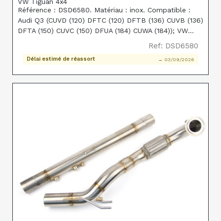
VW Tiguan 4x4
Référence : DSD6580. Matériau : inox. Compatible :
Audi Q3 (CUVD (120) DFTC (120) DFTB (136) CUVB (136)
DFTA (150) CUVC (150) DFUA (184) CUWA (184)); VW
Tiguan (CUVE (110) CUVC (150) DFGA (150) CUWA (184)).
Ref: DSD6580
Remplace réf. origine : Genuine VW DPF: 04L
Délai estimé de réassort
→ 03/09/2026