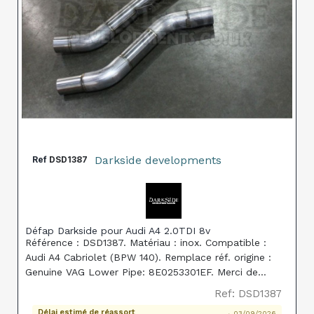
Darkside developments
Ref
DSD1387
Défap Darkside pour Audi A4 2.0TDI 8v
Référence : DSD1387. Matériau : inox. Compatible :
Audi A4 Cabriolet (BPW 140). Remplace réf. origine :
Genuine VAG Lower Pipe: 8E0253301EF. Merci de
préciser le numéro de VIN ainsi que la marque, le
Ref: DSD1387
modèle et la motorisation exacte du véhicule lors
Délai estimé de réassort
→ 03/09/2026