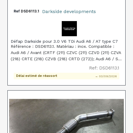
Darkside developments
Ref
DSD6113.1
Défap Darkside pour 3.0 V6 TDi Audi A6 / A7 type C7
Référence : DSD6113.1. Matériau : inox. Compatible :
Audi A6 / Avant (CRTF (211) CZVC (211) CZVD (211) CZVA
(218) CRTE (218) CZVB (218) CRTD (272)); Audi A6 / S6
/ Avant / quattro (CZVD (211) CRTF (211) CZVC (211)
Ref: DSD6113.1
CZVB (218) CZVA (218) CRTE (218) CRT
Délai estimé de réassort
→ 03/09/2026