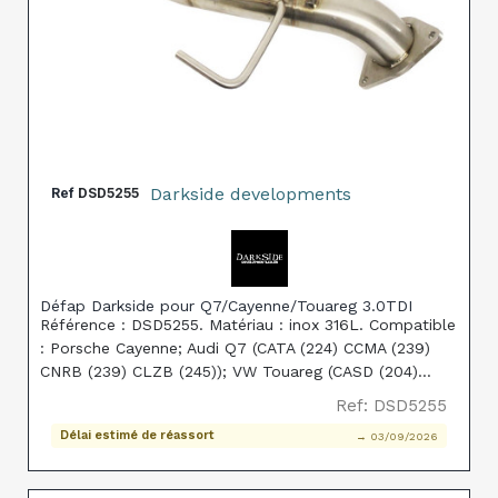
Darkside developments
Ref
DSD5255
Défap Darkside pour Q7/Cayenne/Touareg 3.0TDI
Référence : DSD5255. Matériau : inox 316L. Compatible
: Porsche Cayenne; Audi Q7 (CATA (224) CCMA (239)
CNRB (239) CLZB (245)); VW Touareg (CASD (204)
CATA (224) CNRB (239) CASA (240)). Remplace réf.
Ref: DSD5255
origine : Genuine VW: 7L8254800N / Genuine Porsche
Délai estimé de réassort
→ 03/09/2026