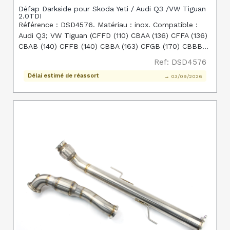
Défap Darkside pour Skoda Yeti / Audi Q3 /VW Tiguan
2.0TDI
Référence : DSD4576. Matériau : inox. Compatible :
Audi Q3; VW Tiguan (CFFD (110) CBAA (136) CFFA (136)
CBAB (140) CFFB (140) CBBA (163) CFGB (170) CBBB
(170) CFGC (177)); Skoda Yeti (CFHA / CFHF / CLCA 110
Ref: DSD4576
/ CBDB / CFHC / CLCB 140 / CFJA 170). Rempl
Délai estimé de réassort
→ 03/09/2026