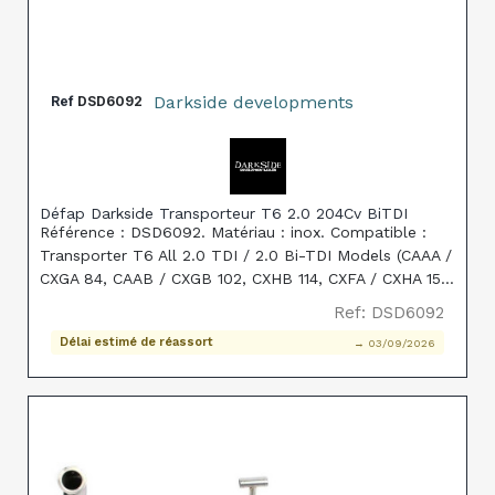
Darkside developments
Ref
DSD6092
Défap Darkside Transporteur T6 2.0 204Cv BiTDI
Référence : DSD6092. Matériau : inox. Compatible :
Transporter T6 All 2.0 TDI / 2.0 Bi-TDI Models (CAAA /
CXGA 84, CAAB / CXGB 102, CXHB 114, CXFA / CXHA 150,
CXEB 204). Remplace réf. origine : the following CAT:
Ref: DSD6092
7E0254201QX, 7E0254201MX, 7E0254201PX
Délai estimé de réassort
→ 03/09/2026