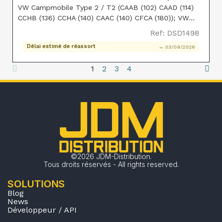
VW Campmobile Type 2 / T2 (CAAB (102) CAAD (114)
CCHB (136) CCHA (140) CAAC (140) CFCA (180)); VW
Transporter Kombi (CAAA (84) CAAB (102) CAAD (114)
Ref: DSD1498
CCHB (136) CAAE (136) CCHA (140) CAAC (140) CFCA
Délai estimé de réassort
→ 03/09/2026
1
2
3
4
©2026 JDM-Distribution.
Tous droits réservés - All rights reserved.
SOLUTIONS
Blog
News
Développeur / API