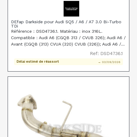
DEfap Darkside pour Audi SQ5 / A6 / A7 3.0 Bi-Turbo
TDi
Référence : DSD4736.1. Matériau : inox 316L.
Compatible : Audi A6 (CGQB 313 / CVUB 326); Audi A6 /
Avant (CGQB (313) CVUA (320) CVUB (326)); Audi A6 /
S6 / Avant / quattro (CGQB (313) CVUA (320) CVUB
Ref: DSD4736.1
(326)); Audi A6 allroad quattro (CGQB (313) CVUA (
Délai estimé de réassort
→ 03/09/2026