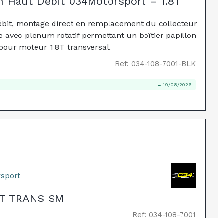
n Haut Débit 034Motorsport – 1.8T
ébit, montage direct en remplacement du collecteur
e avec plenum rotatif permettant un boîtier papillon
pour moteur 1.8T transversal.
Ref: 034-108-7001-BLK
→ 19/08/2026
sport
8T TRANS SM
Ref: 034-108-7001