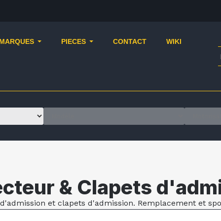
MARQUES
PIECES
CONTACT
WIKI
ecteur & Clapets d'adm
 d'admission et clapets d'admission. Remplacement et spo