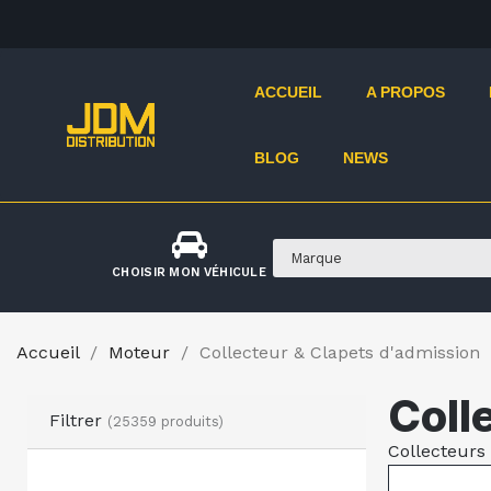
ACCUEIL
A PROPOS
BLOG
NEWS
CHOISIR MON VÉHICULE
Accueil
Moteur
Collecteur & Clapets d'admission
Coll
Filtrer
(25359 produits)
Collecteurs