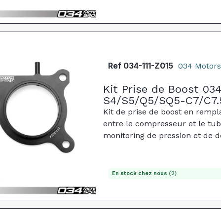
Ref
034-111-Z015
034 Motors
Kit Prise de Boost 03
S4/S5/Q5/SQ5-C7/C7.5
Kit de prise de boost en rempl
entre le compresseur et le tu
monitoring de pression et de dé
fissure jamais.
En stock chez nous
(2)